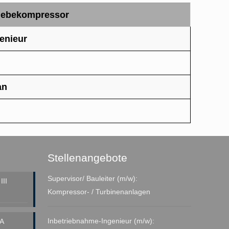
riebekompressor
enieur
an
Stellenangebote
Supervisor/ Bauleiter (m/w):
II
Kompressor- / Turbinenanlagen
Inbetriebnahme-Ingenieur (m/w):
A