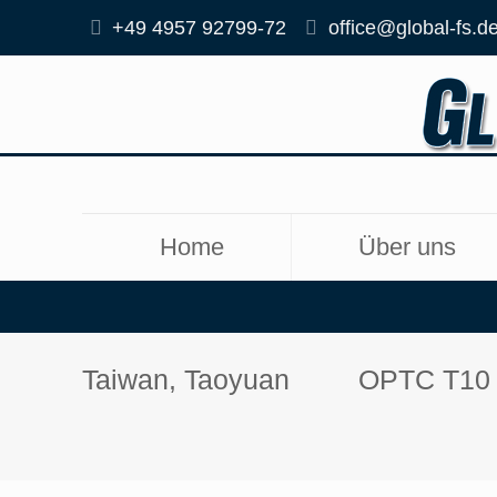
+49 4957 92799-72
office@global-fs.d
Home
Über uns
Taiwan, Taoyuan
OPTC T10