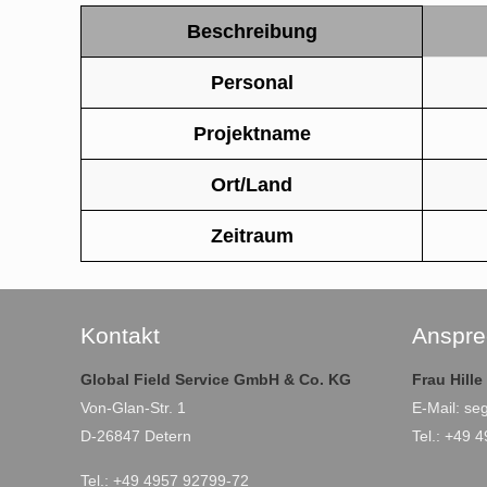
Beschreibung
Personal
Projektname
Ort/Land
Zeitraum
Kontakt
Anspre
Global Field Service GmbH & Co. KG
Frau Hill
Von-Glan-Str. 1
E-Mail:
se
D-26847 Detern
Tel.: +49 
Tel.: +49 4957 92799-72