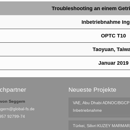
Troubleshooting an einem Get
Inbetriebnahme Ing
OPTC T10
Taoyuan, Taiw
Januar 2019
chpartner
Neueste Projekte
e von Seggern
VAE, Abu Dhabi
ADNOC/BGCP I
ggern@global-fs.de
Inbetriebnahme
4957 92799-74
Türkei, Silivri
KUZEY MARMAR