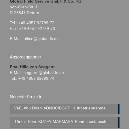
Global Field Service GmbH & Co. KG
Von-Glan-Str. 1
D-26847 Detern
Tel.: +49 4957 92799-72
Fax: +49 4957 92799-73
E-Mail:
office@global-fs.de
Ansprechpartner
Frau Hille von Seggern
E-Mail:
seggern@global-fs.de
Tel.: +49 4957 92799-74
Neueste Projekte
VAE, Abu Dhabi
ADNOC/BGCP III
Inbetriebnahme
Türkei, Silivri
KUZEY MARMARA
Bündelaustausch