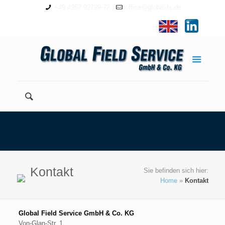
+49 4957 92799-72
office@global-fs.de
Kontakt
Sie befinden sich hier:
Home
»
Kontakt
Global Field Service GmbH & Co. KG
Von-Glan-Str. 1