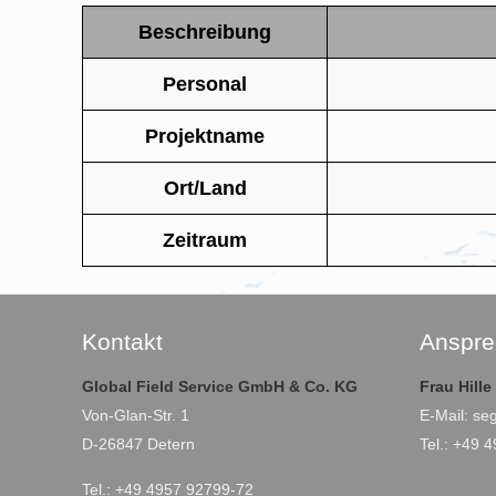
Beschreibung
Personal
Projektname
Ort/Land
Zeitraum
Kontakt
Anspre
Global Field Service GmbH & Co. KG
Frau Hill
Von-Glan-Str. 1
E-Mail:
se
D-26847 Detern
Tel.: +49 
Tel.: +49 4957 92799-72