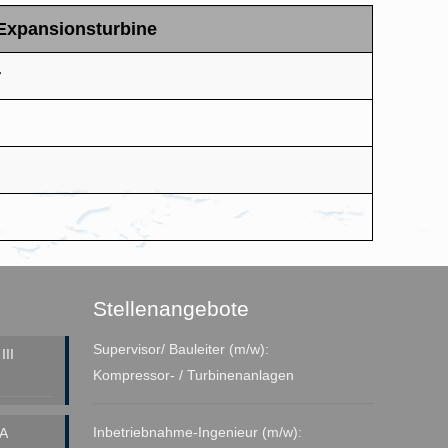
Expansionsturbine
r
Stellenangebote
Supervisor/ Bauleiter (m/w):
II
Kompressor- / Turbinenanlagen
Inbetriebnahme-Ingenieur (m/w):
A