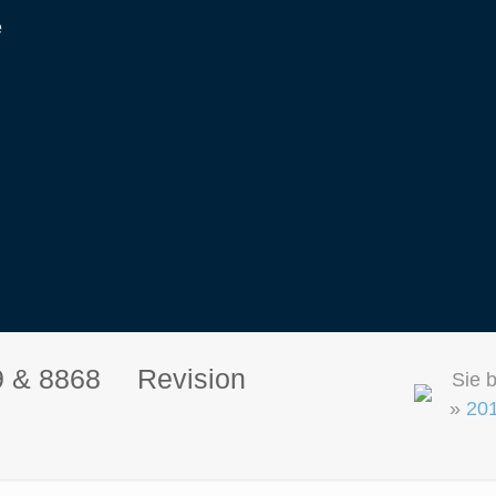
e
 & 8868
Revision
Sie b
»
201