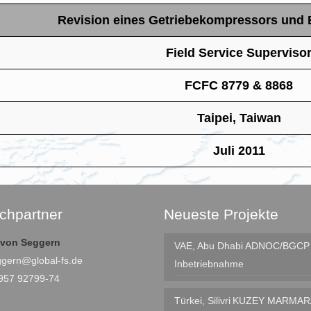
Revision eines Getriebekompressors und 
Field Service Superviso
FCFC 8779 & 8868
Taipei, Taiwan
Juli 2011
chpartner
Neueste Projekte
e von Seggern
VAE, Abu Dhabi
ADNOC/BGCP I
ggern@global-fs.de
Inbetriebnahme
4957 92799-74
Türkei, Silivri
KUZEY MARMAR