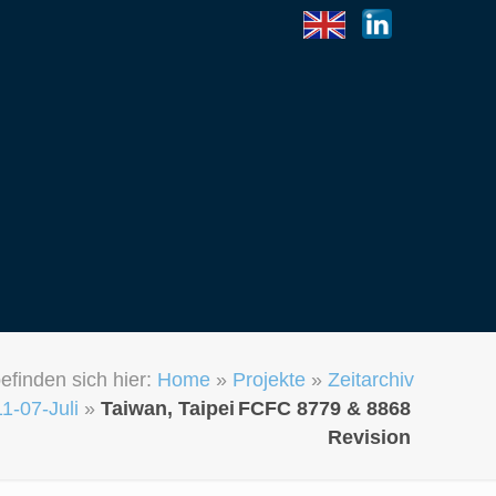
efinden sich hier:
Home
»
Projekte
»
Zeitarchiv
1-07-Juli
»
Taiwan, Taipei
FCFC 8779 & 8868
Revision