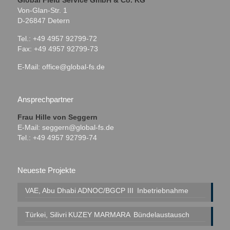
Global Field Service GmbH & Co. KG
Von-Glan-Str. 1
D-26847 Detern
Tel.: +49 4957 92799-72
Fax: +49 4957 92799-73
E-Mail:
office@global-fs.de
Ansprechpartner
Frau Hille von Seggern
E-Mail:
seggern@global-fs.de
Tel.: +49 4957 92799-74
Neueste Projekte
VAE, Abu Dhabi
ADNOC/BGCP III
Inbetriebnahme
Türkei, Silivri
KUZEY MARMARA
Bündelaustausch