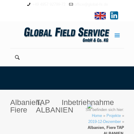
+49 4957 92799-72
office@global-fs.de
Albanien,
TAP
Inbetriebnahme
Fiere
ALBANIEN
Sie befinden sich hier:
Home
»
Projekte
»
2019-12-Dezember
»
Albanien, Fiere
TAP
ALBANIEN