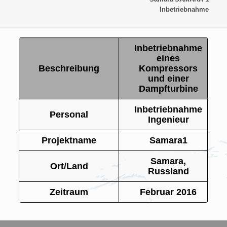
Inbetriebnahme
Inbetriebnahme
eines
Beschreibung
Kompressors
und einer
Dampfturbine
Inbetriebnahme
Personal
Ingenieur
Projektname
Samara1
Samara,
Ort/Land
Russland
Zeitraum
Februar 2016