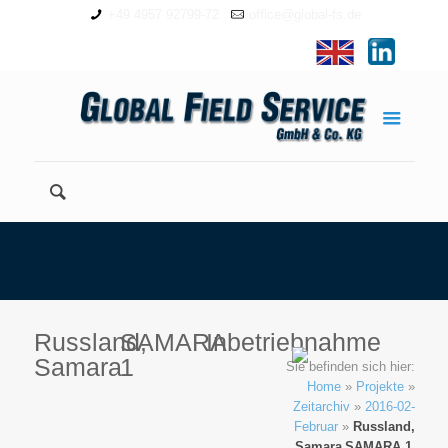
+49 4957 92799-72
office@global-fs.de
Russland,
SAMARA
Inbetriebnahme
Samara
1
Sie befinden sich hier:
Home
»
Projekte
»
Zeitarchiv
»
2016-02-
Februar
»
Russland,
Samara
SAMARA 1