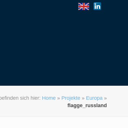
befinden sich hier:
Home
»
Projekte
»
Europa
»
flagge_russland