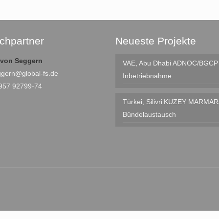
chpartner
Neueste Projekte
e von Seggern
VAE, Abu Dhabi
ADNOC/BGCP I
ggern@global-fs.de
Inbetriebnahme
4957 92799-74
Türkei, Silivri
KUZEY MARMAR
Bündelaustausch