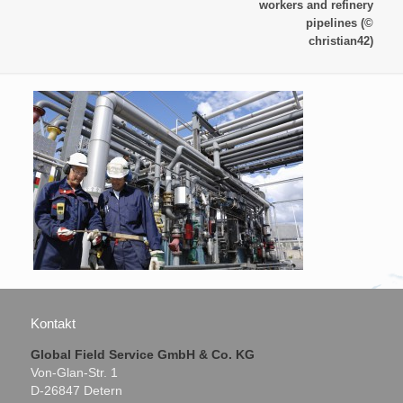
workers and refinery
pipelines (©
christian42)
Kontakt
Global Field Service GmbH & Co. KG
Von-Glan-Str. 1
D-26847 Detern