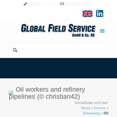
+49 4957 92799-72
office@global-fs.de
Oil workers and refinery
pipelines (© christian42)
Sie befinden sich hier:
Home
»
Karriere
»
Bewerbung
»
Oil