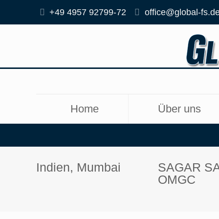
+49 4957 92799-72
office@global-fs.d
Home
Über uns
Indien, Mumbai
SAGAR S
OMGC