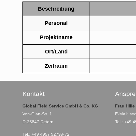
Beschreibung
Personal
Projektname
Ort/Land
Zeitraum
Kontakt
Anspre
Global Field Service GmbH & Co. KG
Frau Hill
Von-Glan-Str. 1
E-Mail:
se
D-26847 Detern
Tel.: +49 
Tel.: +49 4957 92799-72