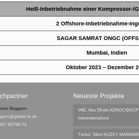
Heiß-Inbetriebnahme einer Kompressor-/G
2 Offshore-Inbetriebnahme-Ing
SAGAR SAMRAT ONGC (OFFS
Mumbai, Indien
Oktober 2023 – Dezember 
chpartner
Neueste Projekte
e von Seggern
VAE, Abu Dhabi
ADNOC/BGCP I
ggern@global-fs.de
Inbetriebnahme
4957 92799-74
Türkei, Silivri
KUZEY MARMAR