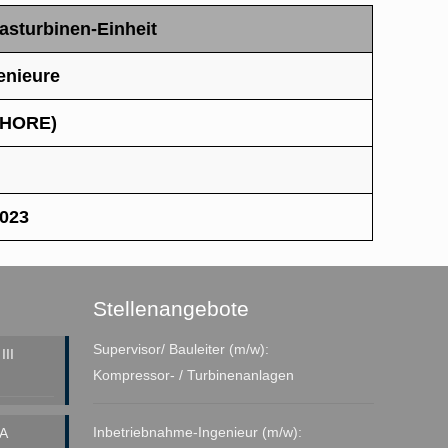
asturbinen-Einheit
enieure
HORE)
2023
Stellenangebote
Supervisor/ Bauleiter (m/w):
II
Kompressor- / Turbinenanlagen
Inbetriebnahme-Ingenieur (m/w):
A