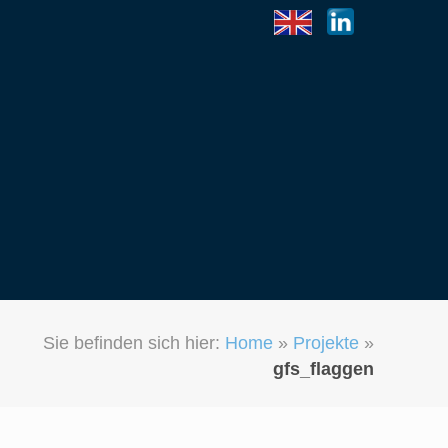
Sie befinden sich hier:
Home
»
Projekte
»
gfs_flaggen