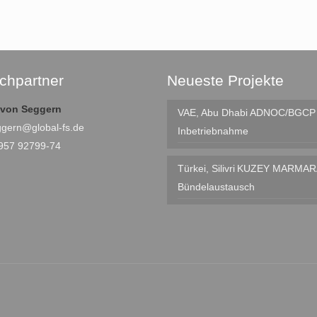
chpartner
Neueste Projekte
e von Seggern
VAE, Abu Dhabi
ADNOC/BGCP I
ggern@global-fs.de
Inbetriebnahme
4957 92799-74
Türkei, Silivri
KUZEY MARMAR
Bündelaustausch