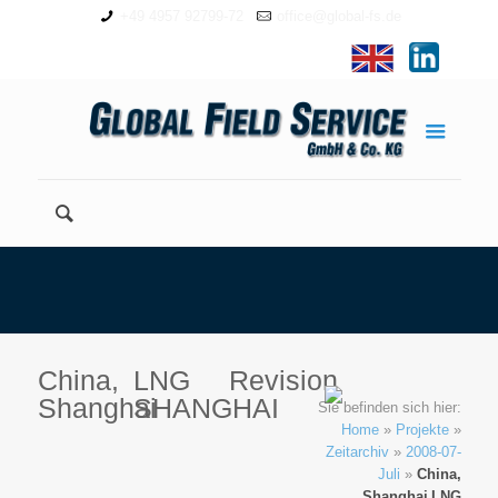
+49 4957 92799-72
office@global-fs.de
China,
LNG
Revision
Shanghai
SHANGHAI
Sie befinden sich hier:
Home
»
Projekte
»
Zeitarchiv
»
2008-07-
Juli
»
China,
Shanghai
LNG