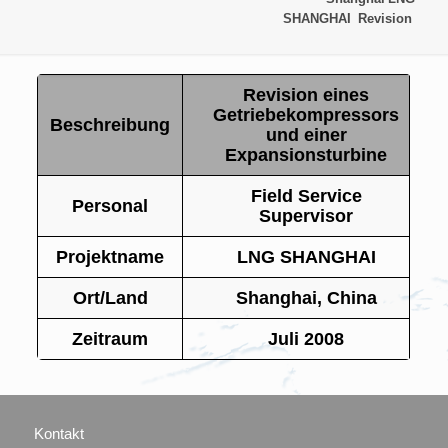
SHANGHAI
Revision
Revision eines
Getriebekompressors
Beschreibung
und einer
Expansionsturbine
Field Service
Personal
Supervisor
Projektname
LNG SHANGHAI
Ort/Land
Shanghai, China
Zeitraum
Juli 2008
Kontakt