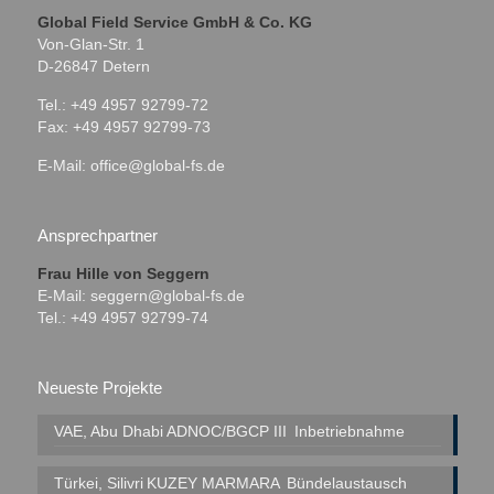
Global Field Service GmbH & Co. KG
Von-Glan-Str. 1
D-26847 Detern
Tel.: +49 4957 92799-72
Fax: +49 4957 92799-73
E-Mail:
office@global-fs.de
Ansprechpartner
Frau Hille von Seggern
E-Mail:
seggern@global-fs.de
Tel.: +49 4957 92799-74
Neueste Projekte
VAE, Abu Dhabi
ADNOC/BGCP III
Inbetriebnahme
Türkei, Silivri
KUZEY MARMARA
Bündelaustausch