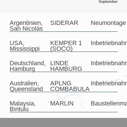
September
Argentinien,
SIDERAR
Neumontage
San Nicolás
USA,
KEMPER 1
Inbetriebna
Mississippi
(SOCO)
Deutschland,
LINDE
Inbetriebna
Hamburg
HAMBURG
Australien,
APLNG
Inbetriebna
Queensland
COMBABULA
Malaysia,
MARLIN
Baustellenm
Bintulu