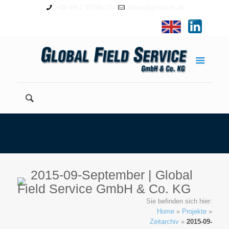
+49 4957 92799-72
office@global-fs.de
2015-09-September | Global
Field Service GmbH & Co. KG
Sie befinden sich hier:
Home
»
Projekte
»
Zeitarchiv
»
2015-09-