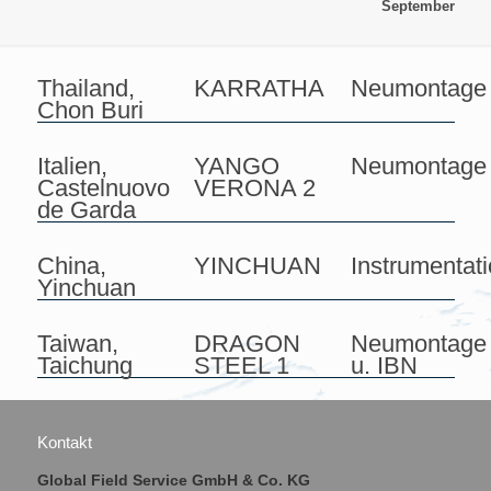
September
Thailand,
KARRATHA
Neumontage
Chon Buri
Italien,
YANGO
Neumontage
Castelnuovo
VERONA 2
de Garda
China,
YINCHUAN
Instrumentat
Yinchuan
Taiwan,
DRAGON
Neumontage
Taichung
STEEL 1
u. IBN
Kontakt
Global Field Service GmbH & Co. KG