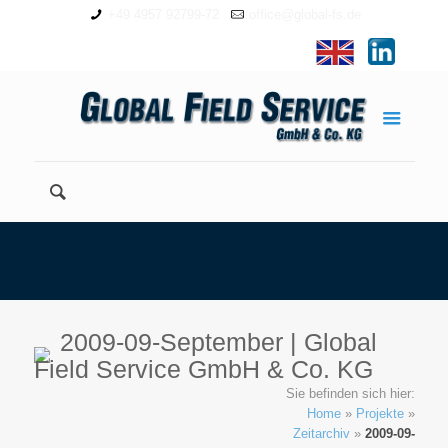
+49 4957 92799-72
office@global-fs.de
2009-09-September | Global
Field Service GmbH & Co. KG
Sie befinden sich hier:
Home
»
Projekte
»
Zeitarchiv
»
2009-09-