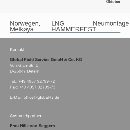
Oktober
Norwegen,
LNG
Neumontage
Melkøya
HAMMERFEST
Kontakt
Global Field Service GmbH & Co. KG
Von-Glan-Str. 1
D-26847 Detern
Tel.: +49 4957 92799-72
Fax: +49 4957 92799-73
E-Mail:
office@global-fs.de
Ansprechpartner
Frau Hille von Seggern