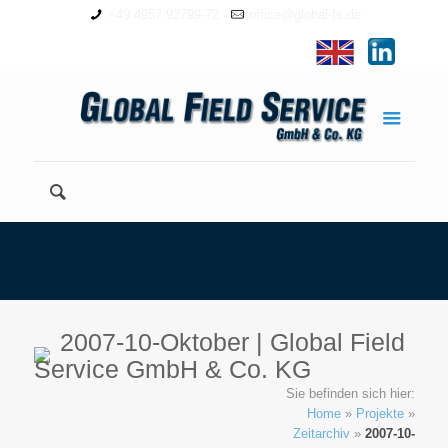
+49 4957 92799-72
office@global-fs.de
2007-10-Oktober | Global Field
Service GmbH & Co. KG
Sie befinden sich hier:
Home
»
Projekte
»
Zeitarchiv
»
2007-10-