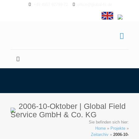
+49 4957 92799-72
office@global-fs.de
2006-10-Oktober | Global Field
Service GmbH & Co. KG
Sie befinden sich hier:
Home
»
Projekte
»
Zeitarchiv
»
2006-10-