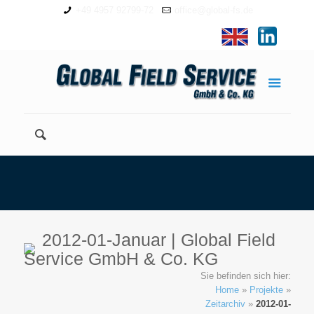
+49 4957 92799-72
office@global-fs.de
2012-01-Januar | Global Field
Service GmbH & Co. KG
Sie befinden sich hier:
Home
»
Projekte
»
Zeitarchiv
»
2012-01-