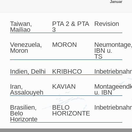
Januar
Taiwan,
PTA 2 & PTA
Revision
Mailiao
3
Venezuela,
MORON
Neumontage
Moron
IBN u.
TS
Indien, Delhi
KRIBHCO
Inbetriebna
Iran,
KAVIAN
Montageendko
Assalouyeh
u. IBN
Brasilien,
BELO
Inbetriebna
Belo
HORIZONTE
Horizonte