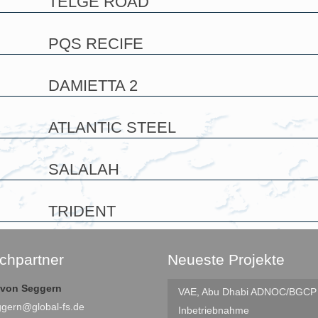
TELGE ROAD
PQS RECIFE
DAMIETTA 2
ATLANTIC STEEL
SALALAH
TRIDENT
chpartner
Neueste Projekte
e von Seggern
VAE, Abu Dhabi
ADNOC/BGCP I
ggern@global-fs.de
Inbetriebnahme