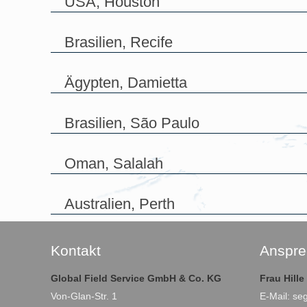
USA, Houston
Brasilien, Recife
Ägypten, Damietta
Brasilien, São Paulo
Oman, Salalah
Australien, Perth
Kontakt
Anspre
Global Field Service GmbH & Co. KG
Frau Hill
Von-Glan-Str. 1
E-Mail:
se