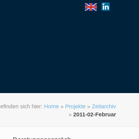
efinden sich hier:
Home
»
Projekte
»
Zeitarchiv
»
2011-02-Februar