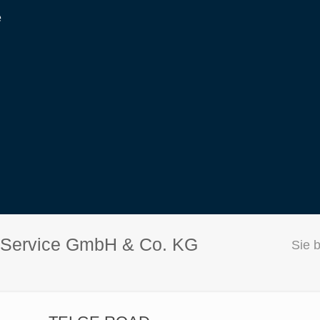
e
ld Service GmbH & Co. KG
Sie b