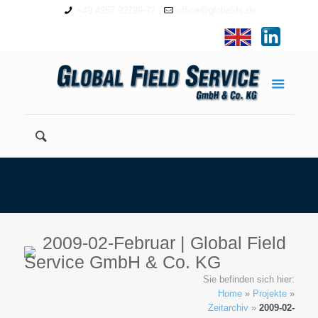
+49 4957 92799-72
office@global-fs.de
2009-02-Februar | Global Field
Service GmbH & Co. KG
Sie befinden sich hier:
Home
»
Projekte
»
Zeitarchiv
»
2009-02-