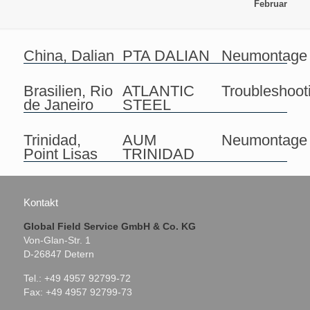
Februar
China, Dalian
PTA DALIAN
Neumontage
Brasilien, Rio
ATLANTIC
Troubleshoot
de Janeiro
STEEL
Trinidad,
AUM
Neumontage
Point Lisas
TRINIDAD
Kontakt
Global Field Service GmbH & Co. KG
Von-Glan-Str. 1
D-26847 Detern
Tel.: +49 4957 92799-72
Fax: +49 4957 92799-73