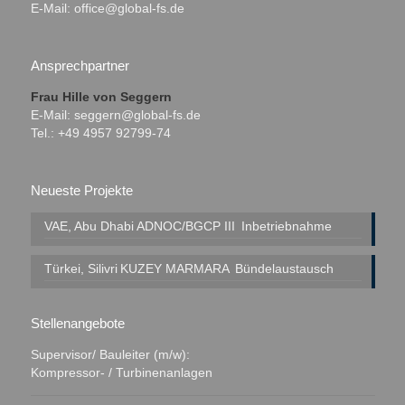
E-Mail:
office@global-fs.de
Ansprechpartner
Frau Hille von Seggern
E-Mail:
seggern@global-fs.de
Tel.: +49 4957 92799-74
Neueste Projekte
VAE, Abu Dhabi
ADNOC/BGCP III
Inbetriebnahme
Türkei, Silivri
KUZEY MARMARA
Bündelaustausch
Stellenangebote
Supervisor/ Bauleiter (m/w):
Kompressor- / Turbinenanlagen