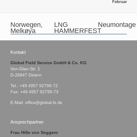
Februar
Norwegen,
LNG
Neumontage
Melkøya
HAMMERFEST
Kontakt
Global Field Service GmbH & Co. KG
Von-Glan-Str. 1
D-26847 Detern
Tel.: +49 4957 92799-72
Fax: +49 4957 92799-73
E-Mail:
office@global-fs.de
Ansprechpartner
Frau Hille von Seggern