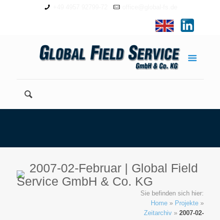
+49 4957 92799-72
office@global-fs.de
2007-02-Februar | Global Field
Service GmbH & Co. KG
Sie befinden sich hier:
Home
»
Projekte
»
Zeitarchiv
»
2007-02-