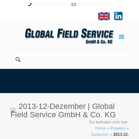
+49 4957 92799-72
office@global-fs.de
2013-12-Dezember | Global
Field Service GmbH & Co. KG
Sie befinden sich hier:
Home
»
Projekte
»
Zeitarchiv
»
2013-12-