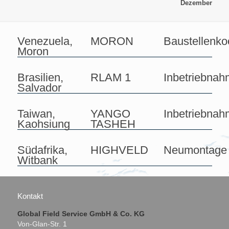
Dezember
Venezuela,
MORON
Baustellenko
Moron
Brasilien,
RLAM 1
Inbetriebna
Salvador
Taiwan,
YANGO
Inbetriebna
Kaohsiung
TASHEH
Südafrika,
HIGHVELD
Neumontage
Witbank
Kontakt
Global Field Service GmbH & Co. KG
Von-Glan-Str. 1