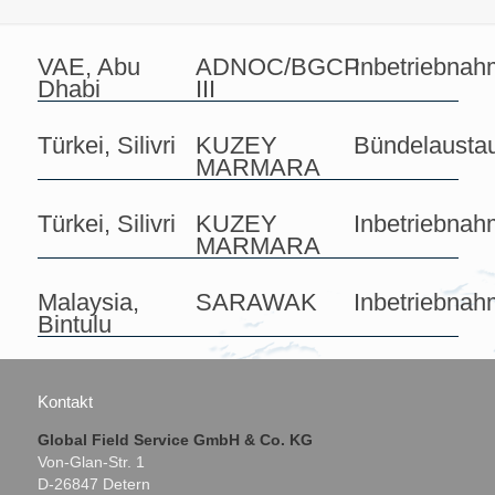
VAE, Abu
ADNOC/BGCP
Inbetriebna
Dhabi
III
Türkei, Silivri
KUZEY
Bündelausta
MARMARA
Türkei, Silivri
KUZEY
Inbetriebna
MARMARA
Malaysia,
SARAWAK
Inbetriebna
Bintulu
Kontakt
Global Field Service GmbH & Co. KG
Von-Glan-Str. 1
D-26847 Detern