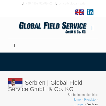
+49 4957 92799-72
office@global-fs.de
Serbien | Global Field
Service GmbH & Co. KG
Sie befinden sich hier:
Home
»
Projekte
»
Europa
»
Serbien