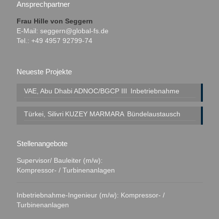
Ansprechpartner
Frau Hille von Seggern
E-Mail:
seggern@global-fs.de
Tel.: +49 4957 92799-74
Neueste Projekte
VAE, Abu Dhabi
ADNOC/BGCP III
Inbetriebnahme
Türkei, Silivri
KUZEY MARMARA
Bündelaustausch
Stellenangebote
Supervisor/ Bauleiter (m/w):
Kompressor- / Turbinenanlagen
Inbetriebnahme-Ingenieur (m/w): Kompressor- /
Turbinenanlagen