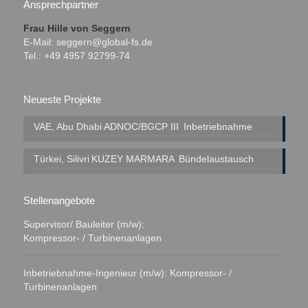
Ansprechpartner
Frau Hille von Seggern
E-Mail:
seggern@global-fs.de
Tel.: +49 4957 92799-74
Neueste Projekte
VAE, Abu Dhabi
ADNOC/BGCP III
Inbetriebnahme
Türkei, Silivri
KUZEY MARMARA
Bündelaustausch
Stellenangebote
Supervisor/ Bauleiter (m/w):
Kompressor- / Turbinenanlagen
Inbetriebnahme-Ingenieur (m/w): Kompressor- /
Turbinenanlagen