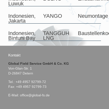
Luwuk
Indonesien,
YANGO
Neumontage
Jakarta
Indonesien,
TANGGUH
Baustellenko
Bintuni Bay
LNG
Kontakt
Global Field Service GmbH & Co. KG
Von-Glan-Str. 1
D-26847 Detern
Tel.: +49 4957 92799-72
Fax: +49 4957 92799-73
E-Mail:
office@global-fs.de