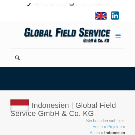
+49 4957 92799-72
office@global-fs.de
Indonesien | Global Field
Service GmbH & Co. KG
Sie befinden sich hier:
Home
»
Projekte
»
Asien
»
Indonesien