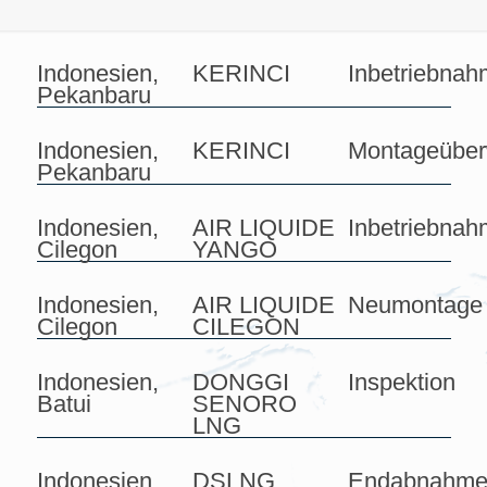
Indonesien,
KERINCI
Inbetriebna
Pekanbaru
Indonesien,
KERINCI
Montageübe
Pekanbaru
Indonesien,
AIR LIQUIDE
Inbetriebna
Cilegon
YANGO
Indonesien,
AIR LIQUIDE
Neumontage
Cilegon
CILEGON
Indonesien,
DONGGI
Inspektion
Batui
SENORO
LNG
Indonesien,
DSLNG
Endabnahm