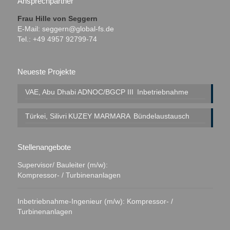
Ansprechpartner
Frau Hille von Seggern
E-Mail:
seggern@global-fs.de
Tel.: +49 4957 92799-74
Neueste Projekte
VAE, Abu Dhabi
ADNOC/BGCP III
Inbetriebnahme
Türkei, Silivri
KUZEY MARMARA
Bündelaustausch
Stellenangebote
Supervisor/ Bauleiter (m/w):
Kompressor- / Turbinenanlagen
Inbetriebnahme-Ingenieur (m/w): Kompressor- /
Turbinenanlagen