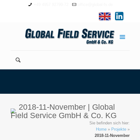
+49 4957 92799-72
office@global-fs.de
2018-11-November | Global
Field Service GmbH & Co. KG
Sie befinden sich hier:
Home
»
Projekte
»
2018-11-November