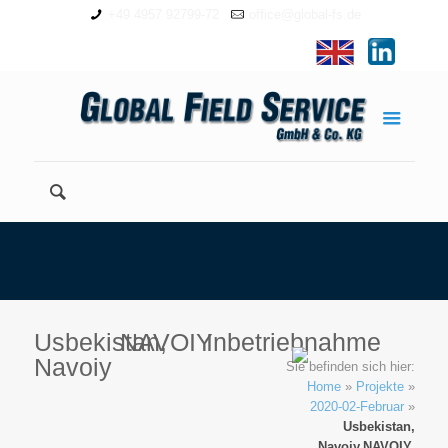
+49 4957 92799-72
office@global-fs.de
Usbekistan,
NAVOIY
Inbetriebnahme
Navoiy
Sie befinden sich hier:
Home
»
Projekte
»
2020-02-Februar
»
Usbekistan,
Navoiy
NAVOIY