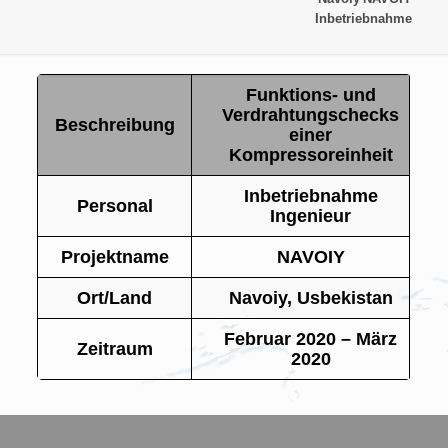
Inbetriebnahme
Funktions- und
Verdrahtungschecks
Beschreibung
einer
Kompressoreinheit
Inbetriebnahme
Personal
Ingenieur
Projektname
NAVOIY
Ort/Land
Navoiy, Usbekistan
Februar 2020 – März
Zeitraum
2020