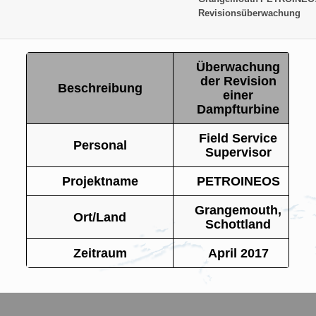
Revisionsüberwachung
Überwachung
der Revision
Beschreibung
einer
Dampfturbine
Field Service
Personal
Supervisor
Projektname
PETROINEOS
Grangemouth,
Ort/Land
Schottland
Zeitraum
April 2017