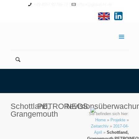
+49 4957 92799-72
office@global-fs.de
Schottland,
PETROINEOS
Revisionsüberwachu
Grangemouth
Sie befinden sich hier:
Home
»
Projekte
»
Zeitarchiv
»
2017-04-
April
»
Schottland,
Grangemouth
PETROINEO