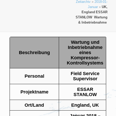
Zeitarchiv
»
2018-01-
Januar
»
UK,
England
ESSAR
STANLOW
Wartung
& Inbetriebnahme
Wartung und
Inbetriebnahme
Beschreibung
eines
Kompressor-
Kontrollsystems
Field Service
Personal
Supervisor
ESSAR
Projektname
STANLOW
Ort/Land
England, UK
Januar 2018 –