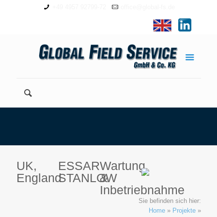
+49 4957 92799-72
office@global-fs.de
UK,
ESSAR
Wartung
England
STANLOW
&
Inbetriebnahme
Sie befinden sich hier:
Home
»
Projekte
»