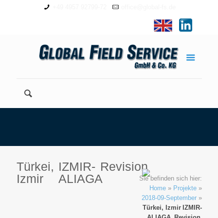
+49 4957 92799-72
office@global-fs.de
Türkei,
IZMIR-
Revision
Izmir
ALIAGA
Sie befinden sich hier:
Home
»
Projekte
»
2018-09-September
»
Türkei, Izmir
IZMIR-
ALIAGA
Revision