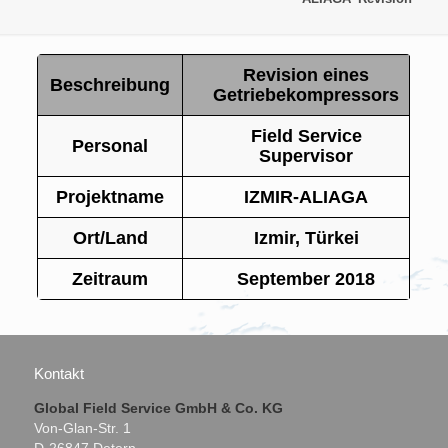
Revision eines
Beschreibung
Getriebekompressors
Field Service
Personal
Supervisor
Projektname
IZMIR-ALIAGA
Ort/Land
Izmir, Türkei
Zeitraum
September 2018
Kontakt
Global Field Service GmbH & Co. KG
Von-Glan-Str. 1